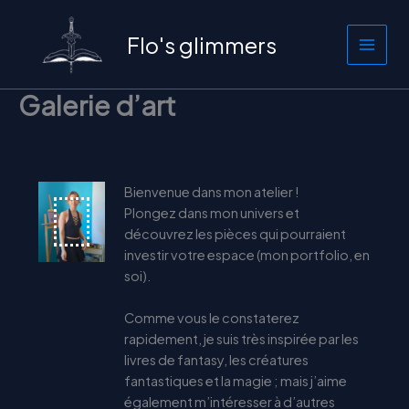
Aller
au
Flo's glimmers
contenu
Galerie d’art
Bienvenue dans mon atelier !
Plongez dans mon univers et
découvrez les pièces qui pourraient
investir votre espace (mon portfolio, en
soi).
Comme vous le constaterez
rapidement, je suis très inspirée par les
livres de fantasy, les créatures
fantastiques et la magie ; mais j’aime
également m’intéresser à d’autres