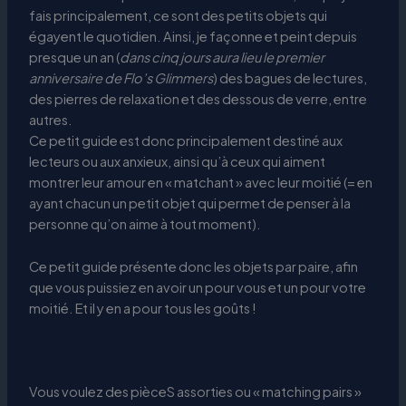
fais principalement, ce sont des petits objets qui
égayent le quotidien. Ainsi, je façonne et peint depuis
presque un an (
dans cinq jours aura lieu le premier
anniversaire de Flo’s Glimmers
) des bagues de lectures,
des pierres de relaxation et des dessous de verre, entre
autres.
Ce petit guide est donc principalement destiné aux
lecteurs ou aux anxieux, ainsi qu’à ceux qui aiment
montrer leur amour en « matchant » avec leur moitié (= en
ayant chacun un petit objet qui permet de penser à la
personne qu’on aime à tout moment).
Ce petit guide présente donc les objets par paire, afin
que vous puissiez en avoir un pour vous et un pour votre
moitié. Et il y en a pour tous les goûts !
Vous voulez des pièceS assorties ou « matching pairs »