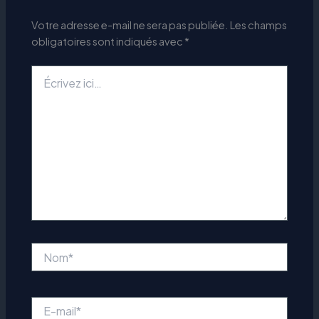
Votre adresse e-mail ne sera pas publiée.
Les champs
obligatoires sont indiqués avec
*
Écrivez
ici…
Nom*
E-
mail*